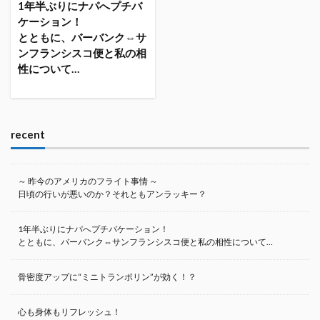
1年半ぶりにナパへプチバ
ケーション！
とともに、バーバンク⇔サ
ンフランシスコ便と私の相
性について…
recent
～ 昨今のアメリカのフライト事情 ～
日頃の行いが悪いのか？それともアンラッキー？
1年半ぶりにナパへプチバケーション！
とともに、バーバンク⇔サンフランシスコ便と私の相性について…
骨密度アップに“ミニトランポリン”が効く！？
心も身体もリフレッシュ！