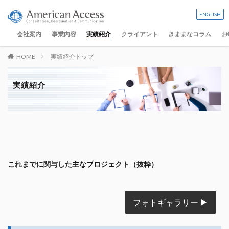
ENGLISH
会社案内
事業内容
実績紹介
クライアント
きままなコラム
お
HOME
実績紹介トップ
実績紹介
これまでに関与した主なプロジェクト（抜粋）
フォトギャラリー ▶︎